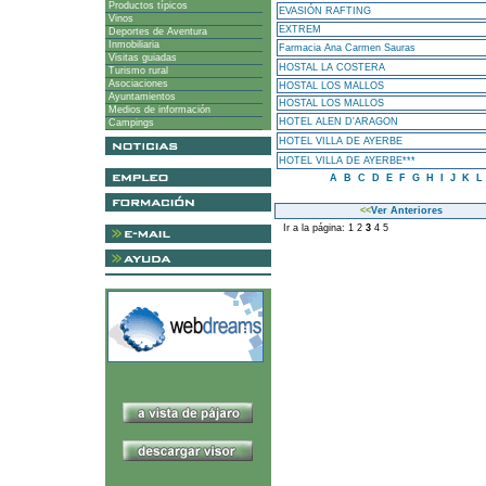
Productos típicos
EVASIÓN RAFTING
Vinos
EXTREM
Deportes de Aventura
Inmobiliaria
Farmacia Ana Carmen Sauras
Visitas guiadas
HOSTAL LA COSTERA
Turismo rural
Asociaciones
HOSTAL LOS MALLOS
Ayuntamientos
HOSTAL LOS MALLOS
Medios de información
HOTEL ALEN D'ARAGON
Campings
HOTEL VILLA DE AYERBE
HOTEL VILLA DE AYERBE***
A
B
C
D
E
F
G
H
I
J
K
L
<<
Ver Anteriores
Ir a la página:
1
2
3
4
5