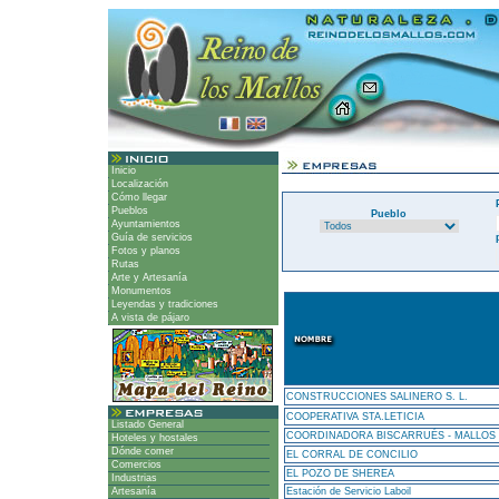
Inicio
Localización
Cómo llegar
Pueblos
Pueblo
Ayuntamientos
Guía de servicios
Fotos y planos
Rutas
Arte y Artesanía
Monumentos
Leyendas y tradiciones
A vista de pájaro
CONSTRUCCIONES SALINERO S. L.
COOPERATIVA STA.LETICIA
Listado General
COORDINADORA BISCARRUÉS - MALLOS 
Hoteles y hostales
Dónde comer
EL CORRAL DE CONCILIO
Comercios
EL POZO DE SHEREA
Industrias
Artesanía
Estación de Servicio Laboil