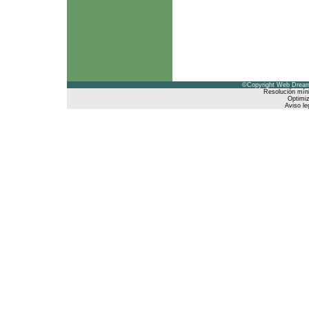
©Copyright Web Dreams
Resolución mín
Optimiz
Aviso le