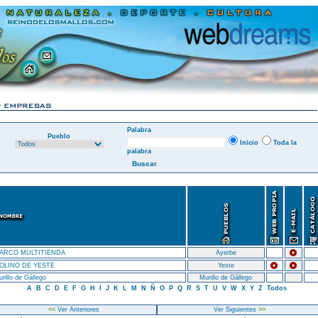
Palabra
Pueblo
Inicio
Toda la
palabra
ARCO MULTITIENDA
Ayerbe
OLINO DE YESTE
Yeste
rillo de Gállego
Murillo de Gállego
A
B
C
D
E
F
G
H
I
J
K
L
M
N
Ñ
O
P
Q
R
S
T
U
V
W
X
Y
Z
Todos
<<
Ver Anteriores
Ver Siguientes
>>