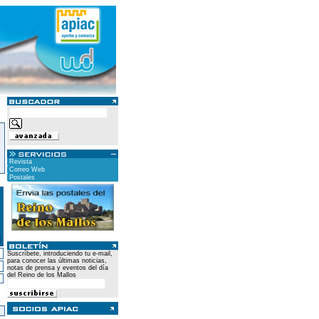
Revista
Correo Web
Postales
Suscríbete, introduciendo tu e-mail,
para conocer las últimas noticias,
notas de prensa y eventos del día
del Reino de los Mallos