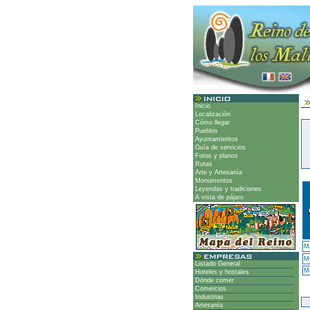
Inicio
Localización
Cómo llegar
Pueblos
Ayuntamientos
Guía de servicios
Fotos y planos
Rutas
Arte y Artesanía
Monumentos
Leyendas y tradiciones
A vista de pájaro
M
M
Listado General
Mu
Hoteles y hostales
Dónde comer
Comercios
Industrias
Artesanía