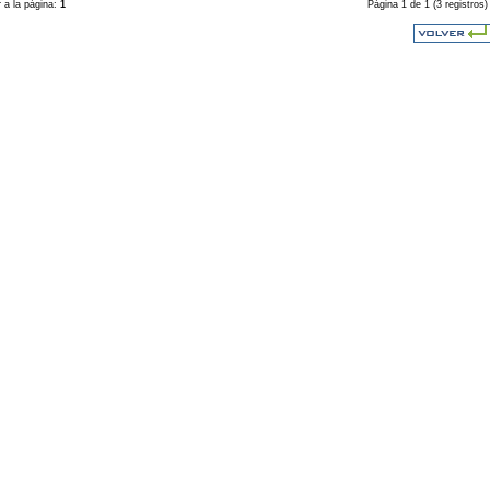
r a la página:
1
Página 1 de 1 (3 registros