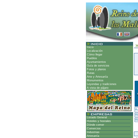
Inicio
Localización
Cómo llegar
Pueblos
Ayuntamientos
Guía de servicios
Fotos y planos
Rutas
Arte y Artesanía
Monumentos
Leyendas y tradiciones
A vista de pájaro
R
R
Listado General
R
Hoteles y hostales
Dónde comer
Comercios
Industrias
Artesanía