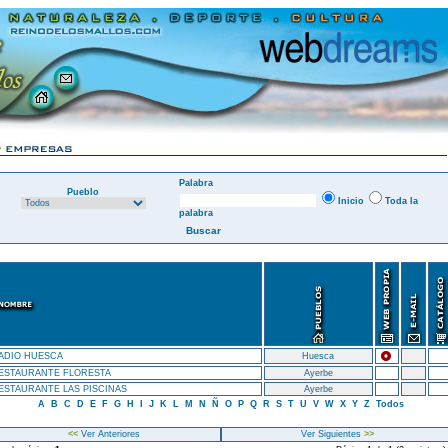
Palabra
Pueblo
Inicio
Toda la
palabra
ADIO HUESCA
Huesca
ESTAURANTE FLORESTA
Ayerbe
ESTAURANTE LAS PISCINAS
Ayerbe
A
B
C
D
E
F
G
H
I
J
K
L
M
N
Ñ
O
P
Q
R
S
T
U
V
W
X
Y
Z
Todos
<<
Ver Anteriores
Ver Siguientes
>>