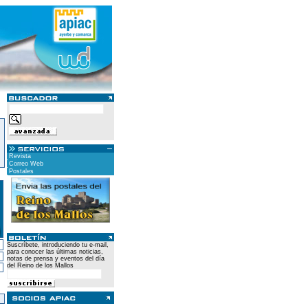
Revista
Correo Web
Postales
Suscríbete, introduciendo tu e-mail,
para conocer las últimas noticias,
notas de prensa y eventos del día
del Reino de los Mallos