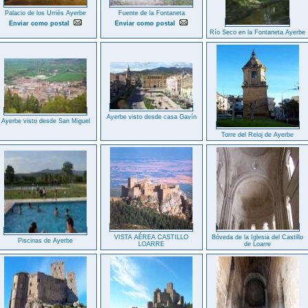
Palacio de los Urriés Ayerbe
Fuente de la Fontaneta
Enviar como postal
Enviar como postal
Río Seco en la Fontaneta Ayerbe
Ayerbe visto desde casa Gavín
Ayerbe visto desde San Miguel
Torre del Reloj de Ayerbe
VISTA AÉREA CASTILLO
Bóveda de la Iglesia del Castillo
Piscinas de Ayerbe
LOARRE
de Loarre