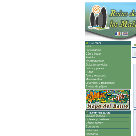
Inicio
Localización
Cómo llegar
Pueblos
Ayuntamientos
Guía de servicios
Fotos y planos
Rutas
Arte y Artesanía
Monumentos
Leyendas y tradiciones
A vista de pájaro
Listado General
Hoteles y hostales
Dónde comer
Comercios
Industrias
Artesanía