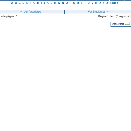
A
B
C
D
E
F
G
H
I
J
K
L
M
N
Ñ
O
P
Q
R
S
T
U
V
W
X
Y
Z
Todos
<<
Ver Anteriores
Ver Siguientes
>>
r a la página:
1
Página 1 de 1 (6 registros