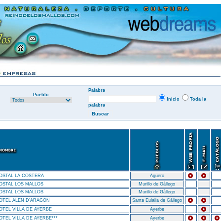
Palabra
Pueblo
Inicio
Toda la
palabra
OSTAL LA COSTERA
Agüero
OSTAL LOS MALLOS
Murillo de Gállego
OSTAL LOS MALLOS
Murillo de Gállego
OTEL ALEN D'ARAGON
Santa Eulalia de Gállego
OTEL VILLA DE AYERBE
Ayerbe
OTEL VILLA DE AYERBE***
Ayerbe