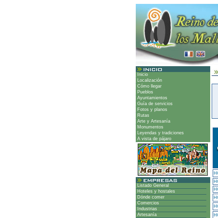
Inicio
Localización
Cómo llegar
Pueblos
Ayuntamientos
Guía de servicios
Fotos y planos
Rutas
Arte y Artesanía
Monumentos
Leyendas y tradiciones
A vista de pájaro
H
H
Listado General
H
Hoteles y hostales
Dónde comer
H
Comercios
H
Industrias
Artesanía
H