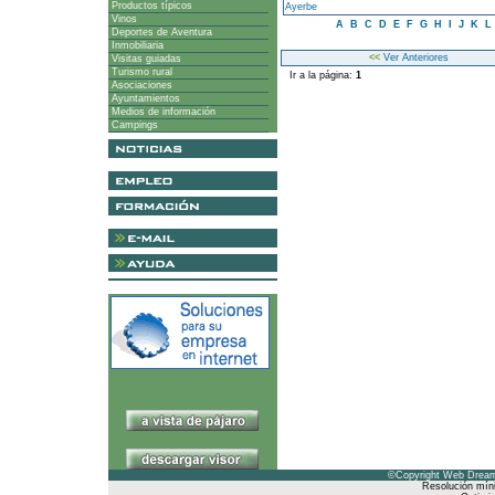
Productos típicos
Ayerbe
Vinos
A
B
C
D
E
F
G
H
I
J
K
L
Deportes de Aventura
Inmobiliaria
<<
Ver Anteriores
Visitas guiadas
Turismo rural
Ir a la página:
1
Asociaciones
Ayuntamientos
Medios de información
Campings
©Copyright Web Dreams
Resolución mín