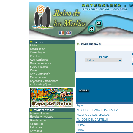
Inicio
Localización
Cómo llegar
Pueblos
Pueblo
Ayuntamientos
Guía de servicios
Fotos y planos
Rutas
Arte y Artesanía
Monumentos
Leyendas y tradiciones
A vista de pájaro
Agüero
ALBERGUE CASA CHANCABEZ
Listado General
ALBERGUE LOS MALLOS
Hoteles y hostales
AMIGOS DEL CASTILLO
Dónde comer
Comercios
APIAC
Industrias
Ardisa
Artesanía