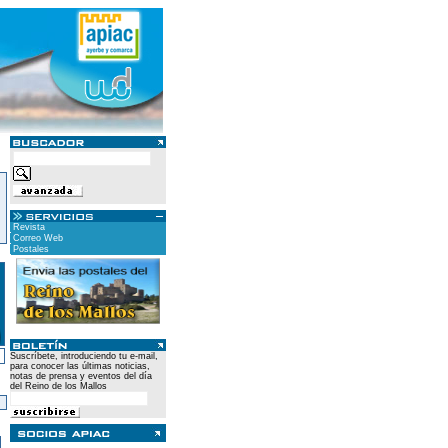
Revista
Correo Web
Postales
Suscríbete, introduciendo tu e-mail,
para conocer las últimas noticias,
notas de prensa y eventos del día
del Reino de los Mallos
)