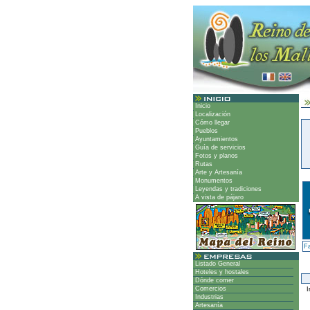
Inicio
Localización
Cómo llegar
Pueblos
Ayuntamientos
Guía de servicios
Fotos y planos
Rutas
Arte y Artesanía
Monumentos
Leyendas y tradiciones
A vista de pájaro
F
Listado General
Hoteles y hostales
Dónde comer
Comercios
I
Industrias
Artesanía