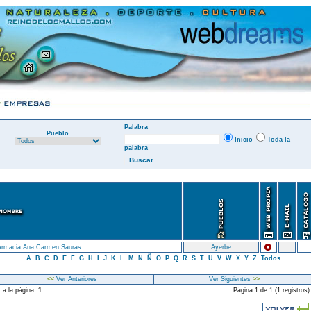
Palabra
Pueblo
Inicio
Toda la
palabra
armacia Ana Carmen Sauras
Ayerbe
A
B
C
D
E
F
G
H
I
J
K
L
M
N
Ñ
O
P
Q
R
S
T
U
V
W
X
Y
Z
Todos
<<
Ver Anteriores
Ver Siguientes
>>
r a la página:
1
Página 1 de 1 (1 registros