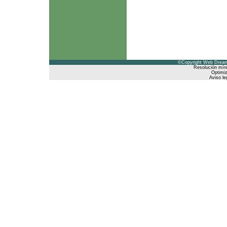
©Copyright Web Dreams
Resolución mín
Optimiz
Aviso le