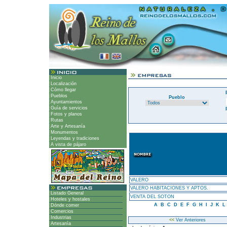
Inicio
Localización
Cómo llegar
Pueblos
Pueblo
Ayuntamientos
Guía de servicios
Fotos y planos
Rutas
Arte y Artesanía
Monumentos
Leyendas y tradiciones
A vista de pájaro
VALERO
VALERO HABITACIONES Y APTOS.
Listado General
VENTA DEL SOTON
Hoteles y hostales
A
B
C
D
E
F
G
H
I
J
K
L
Dónde comer
Comercios
Industrias
<<
Ver Anteriores
Artesanía