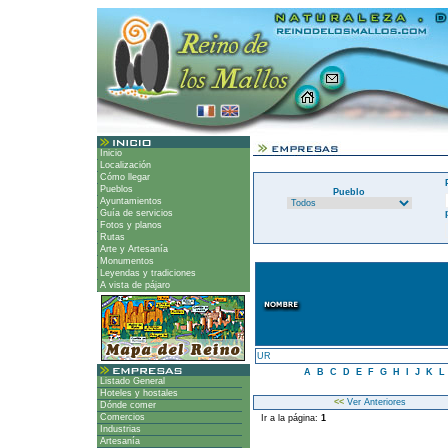
Inicio
Localización
Cómo llegar
Pueblos
Pueblo
Ayuntamientos
Guía de servicios
Fotos y planos
Rutas
Arte y Artesanía
Monumentos
Leyendas y tradiciones
A vista de pájaro
UR
A
B
C
D
E
F
G
H
I
J
K
L
Listado General
Hoteles y hostales
<<
Ver Anteriores
Dónde comer
Comercios
Ir a la página:
1
Industrias
Artesanía