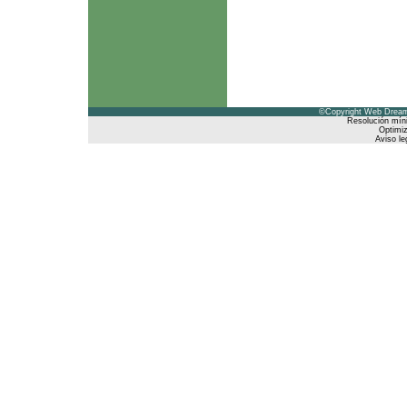
©Copyright Web Dreams
Resolución mín
Optimiz
Aviso le