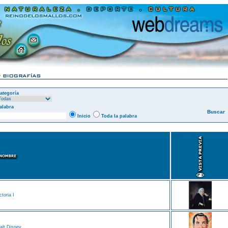
ategoría
alabra
Inicio
Toda la palabra
ctoria I
lt Disney