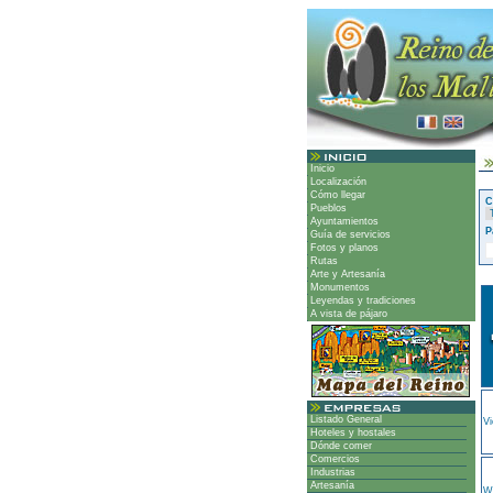
Inicio
Localización
Cómo llegar
C
Pueblos
Ayuntamientos
P
Guía de servicios
Fotos y planos
Rutas
Arte y Artesanía
Monumentos
Leyendas y tradiciones
A vista de pájaro
Listado General
Vi
Hoteles y hostales
Dónde comer
Comercios
Industrias
Artesanía
Wa