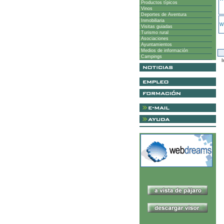
Productos típicos
Vinos
Deportes de Aventura
Inmobiliaria
Wi
Visitas guiadas
Turismo rural
Asociaciones
Ayuntamientos
Medios de información
Campings
I