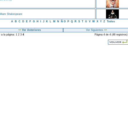
lliam Shakespeare
A
B
C
D
E
F
G
H
I
J
K
L
M
N
Ñ
O
P
Q
R
S
T
U
V
W
X
Y
Z
Todos
<<
Ver Anteriores
Ver Siguientes
>>
r a la página:
1
2
3
4
Página 4 de 4 (48 registros