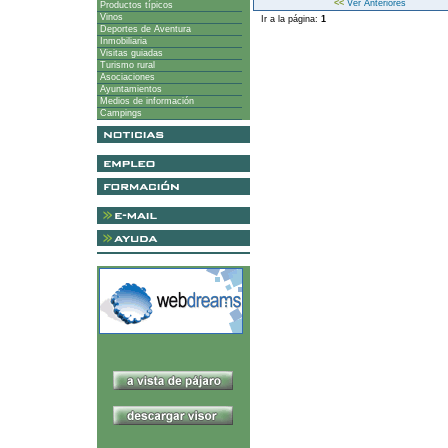
<<
Ver Anteriores
Productos típicos
Vinos
Ir a la página:
1
Deportes de Aventura
Inmobiliaria
Visitas guiadas
Turismo rural
Asociaciones
Ayuntamientos
Medios de información
Campings