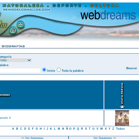
ategoría
alabra
Inicio
Toda la palabra
amsés II
A
B
C
D
E
F
G
H
I
J
K
L
M
N
Ñ
O
P
Q
R
S
T
U
V
W
X
Y
Z
Todos
<<
Ver Anteriores
Ver Siguientes
>>