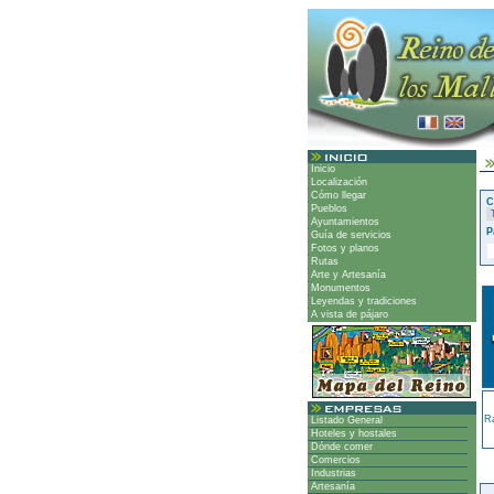
Inicio
Localización
Cómo llegar
C
Pueblos
Ayuntamientos
P
Guía de servicios
Fotos y planos
Rutas
Arte y Artesanía
Monumentos
Leyendas y tradiciones
A vista de pájaro
R
Listado General
Hoteles y hostales
Dónde comer
Comercios
Industrias
Artesanía