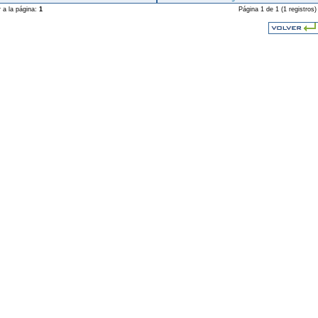
r a la página:
1
Página 1 de 1 (1 registros