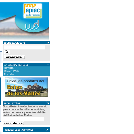
Revista
Correo Web
Postales
Suscríbete, introduciendo tu e-mail,
para conocer las últimas noticias,
notas de prensa y eventos del día
del Reino de los Mallos