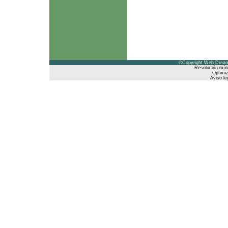
©Copyright Web Dreams
Resolución mín
Optimiz
Aviso le