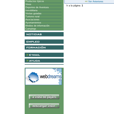
Productos típicos
<<
Ver Anteriores
Vinos
Ir a la página:
1
Deportes de Aventura
Inmobiliaria
Visitas guiadas
Turismo rural
Asociaciones
Ayuntamientos
Medios de información
Campings