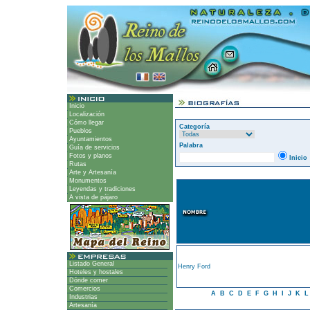
Inicio
Localización
Cómo llegar
Categoría
Pueblos
Ayuntamientos
Palabra
Guía de servicios
Fotos y planos
Inicio
Rutas
Arte y Artesanía
Monumentos
Leyendas y tradiciones
A vista de pájaro
Listado General
Henry Ford
Hoteles y hostales
Dónde comer
Comercios
A
B
C
D
E
F
G
H
I
J
K
Industrias
Artesanía