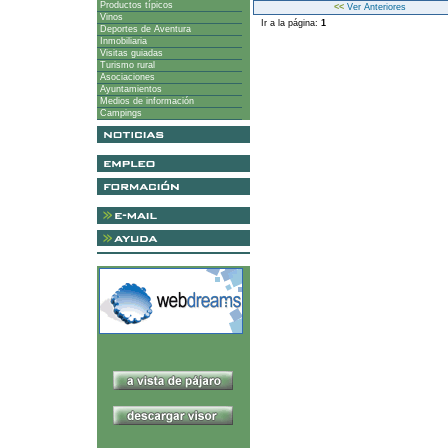
Productos típicos
<<
Ver Anteriores
Vinos
Ir a la página:
1
Deportes de Aventura
Inmobiliaria
Visitas guiadas
Turismo rural
Asociaciones
Ayuntamientos
Medios de información
Campings