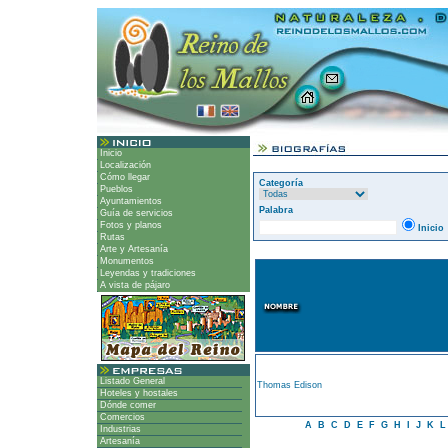
Inicio
Localización
Cómo llegar
Categoría
Pueblos
Ayuntamientos
Palabra
Guía de servicios
Fotos y planos
Inicio
Rutas
Arte y Artesanía
Monumentos
Leyendas y tradiciones
A vista de pájaro
Listado General
Thomas Edison
Hoteles y hostales
Dónde comer
Comercios
A
B
C
D
E
F
G
H
I
J
K
Industrias
Artesanía