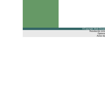
©Copyright Web Dreams
Resolución mín
Optimiz
Aviso le