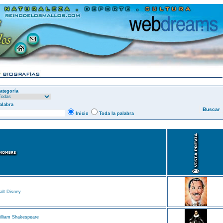
ategoría
alabra
Inicio
Toda la palabra
lt Disney
lliam Shakespeare