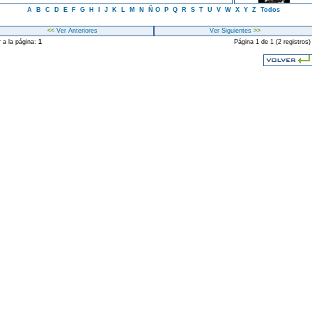
A
B
C
D
E
F
G
H
I
J
K
L
M
N
Ñ
O
P
Q
R
S
T
U
V
W
X
Y
Z
Todos
<<
Ver Anteriores
Ver Siguientes
>>
r a la página:
1
Página 1 de 1 (2 registros