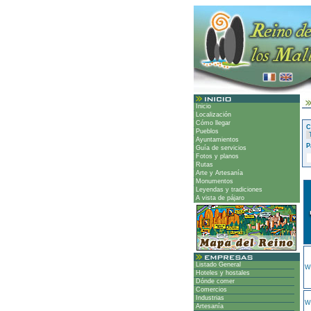
Inicio
Localización
Cómo llegar
C
Pueblos
Ayuntamientos
P
Guía de servicios
Fotos y planos
Rutas
Arte y Artesanía
Monumentos
Leyendas y tradiciones
A vista de pájaro
Listado General
Wa
Hoteles y hostales
Dónde comer
Comercios
Industrias
Wi
Artesanía