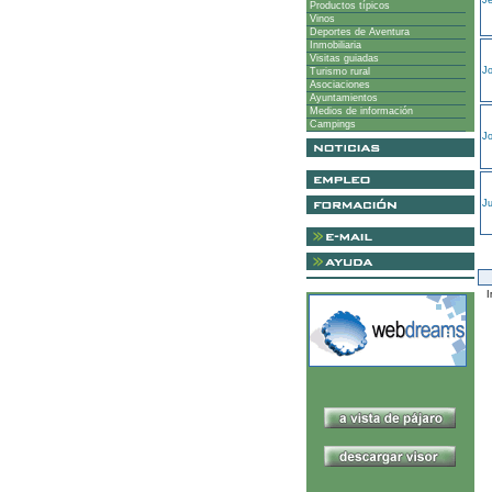
Jé
Productos típicos
Vinos
Deportes de Aventura
Inmobiliaria
Visitas guiadas
Jo
Turismo rural
Asociaciones
Ayuntamientos
Medios de información
Campings
J
Ju
I