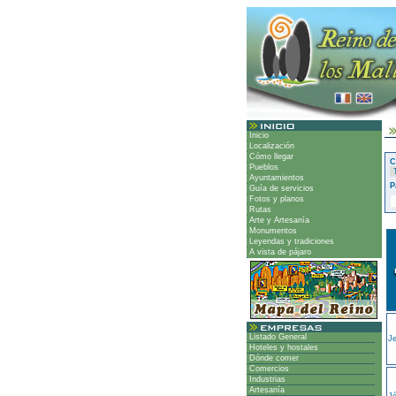
Inicio
Localización
Cómo llegar
C
Pueblos
Ayuntamientos
P
Guía de servicios
Fotos y planos
Rutas
Arte y Artesanía
Monumentos
Leyendas y tradiciones
A vista de pájaro
Listado General
J
Hoteles y hostales
Dónde comer
Comercios
Industrias
Artesanía