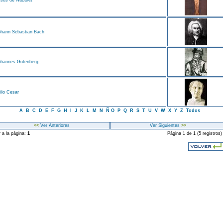
sus de Nazaret
hann Sebastian Bach
ohannes Gutenberg
lio Cesar
A
B
C
D
E
F
G
H
I
J
K
L
M
N
Ñ
O
P
Q
R
S
T
U
V
W
X
Y
Z
Todos
<<
Ver Anteriores
Ver Siguientes
>>
r a la página:
1
Página 1 de 1 (5 registros