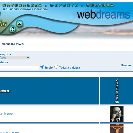
ategoría
alabra
Inicio
Toda la palabra
ean Monnet