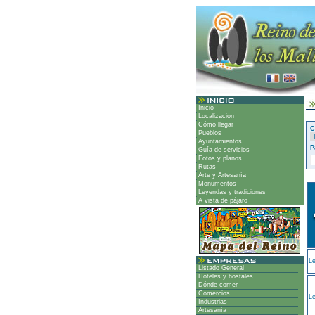
Inicio
Localización
Cómo llegar
C
Pueblos
Ayuntamientos
P
Guía de servicios
Fotos y planos
Rutas
Arte y Artesanía
Monumentos
Leyendas y tradiciones
A vista de pájaro
Le
Listado General
Hoteles y hostales
Dónde comer
Comercios
Le
Industrias
Artesanía