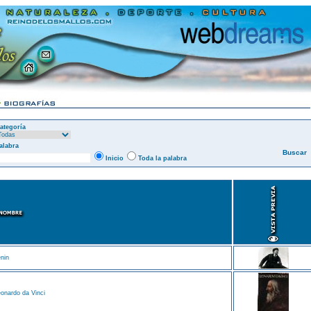
ategoría
alabra
Inicio
Toda la palabra
nin
onardo da Vinci