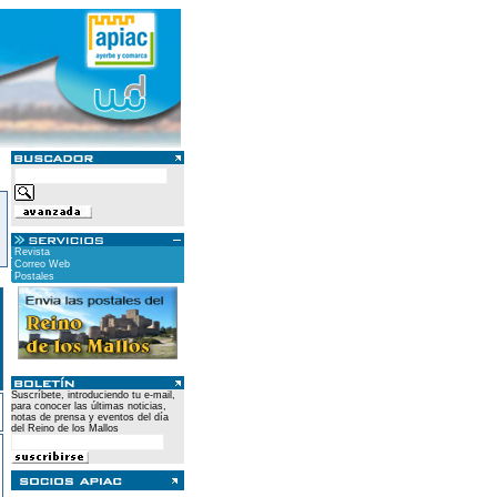
Revista
Correo Web
Postales
Suscríbete, introduciendo tu e-mail,
para conocer las últimas noticias,
notas de prensa y eventos del día
del Reino de los Mallos