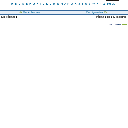
A
B
C
D
E
F
G
H
I
J
K
L
M
N
Ñ
O
P
Q
R
S
T
U
V
W
X
Y
Z
Todos
<<
Ver Anteriores
Ver Siguientes
>>
r a la página:
1
Página 1 de 1 (2 registros