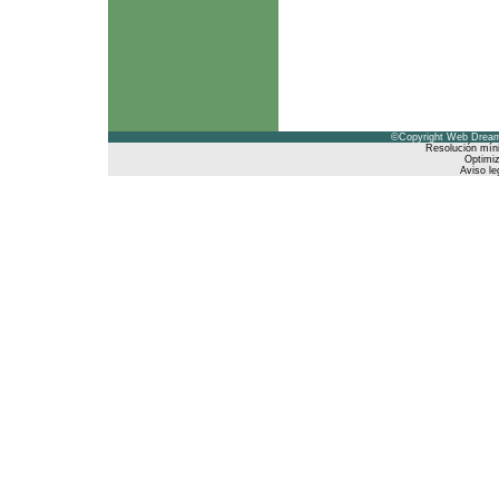
©Copyright Web Dreams
Resolución mín
Optimiz
Aviso le