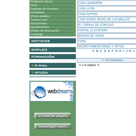
Productos típicos
CASA LEANDRÓN
Vinos
CASA LUISA
Deportes de Aventura
Inmobiliaria
CASA RUFINO
Visitas guiadas
CASA RURAL REINO DE LOS MALLOS
Turismo rural
Asociaciones
EL CORRAL DE CONCILIO
Ayuntamientos
HOSTAL LA COSTERA
Medios de información
Campings
MOLINO DE YESTE
TURA
VALERO HABITACIONES Y APTOS.
A
B
C
D
E
F
G
H
I
J
K
L
<<
Ver Anteriores
Ir a la página:
1