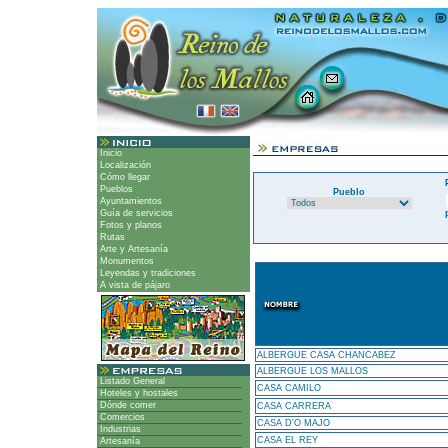
Inicio
Localización
Cómo llegar
Pueblos
Pueblo
Ayuntamientos
Guía de servicios
Fotos y planos
Rutas
Arte y Artesanía
Monumentos
Leyendas y tradiciones
A vista de pájaro
ALBERGUE CASA CHANCABEZ
ALBERGUE LOS MALLOS
Listado General
CASA CAMILO
Hoteles y hostales
Dónde comer
CASA CARRERA
Comercios
CASA D'O MAJO
Industrias
CASA EL REY
Artesanía