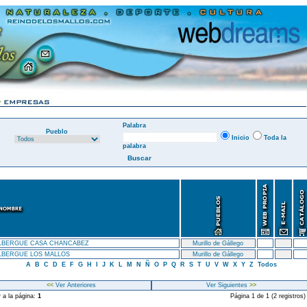
Palabra
Pueblo
Inicio
Toda la
palabra
LBERGUE CASA CHANCABEZ
Murillo de Gállego
LBERGUE LOS MALLOS
Murillo de Gállego
A
B
C
D
E
F
G
H
I
J
K
L
M
N
Ñ
O
P
Q
R
S
T
U
V
W
X
Y
Z
Todos
<<
Ver Anteriores
Ver Siguientes
>>
r a la página:
1
Página 1 de 1 (2 registros