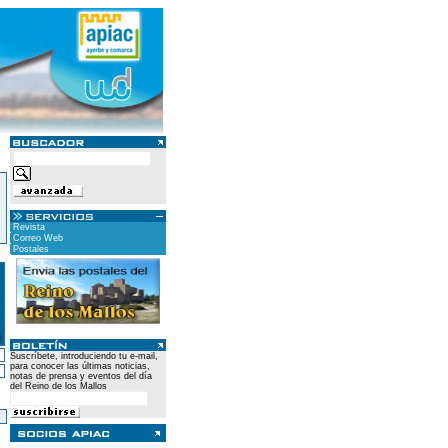
Revista
Correo Web
Postales
Suscríbete, introduciendo tu e-mail,
para conocer las últimas noticias,
notas de prensa y eventos del día
del Reino de los Mallos
)