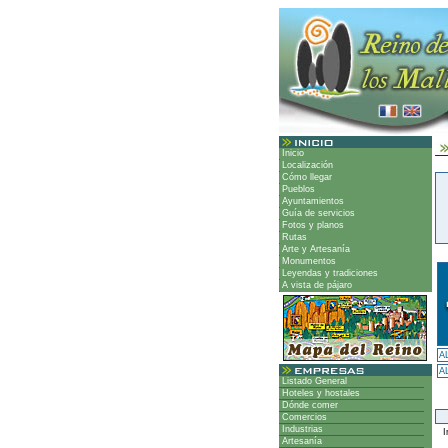
Inicio
Localización
Cómo llegar
Pueblos
Ayuntamientos
Guía de servicios
Fotos y planos
Rutas
Arte y Artesanía
Monumentos
Leyendas y tradiciones
A vista de pájaro
A
A
Listado General
Hoteles y hostales
Dónde comer
Comercios
Industrias
I
Artesanía