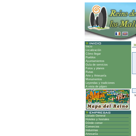
Inicio
Localización
Cómo llegar
Pueblos
Ayuntamientos
Guía de servicios
Fotos y planos
Rutas
Arte y Artesanía
Monumentos
Leyendas y tradiciones
A vista de pájaro
Ir
Listado General
Hoteles y hostales
Dónde comer
Comercios
Industrias
Artesanía