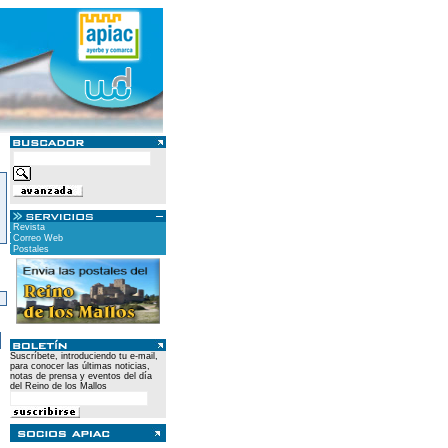
Revista
Correo Web
Postales
)
Suscríbete, introduciendo tu e-mail,
para conocer las últimas noticias,
notas de prensa y eventos del día
del Reino de los Mallos