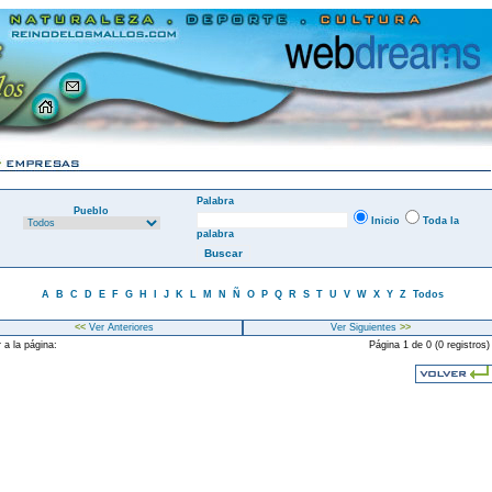
Palabra
Pueblo
Inicio
Toda la
palabra
A
B
C
D
E
F
G
H
I
J
K
L
M
N
Ñ
O
P
Q
R
S
T
U
V
W
X
Y
Z
Todos
<<
Ver Anteriores
Ver Siguientes
>>
 a la página:
Página 1 de 0 (0 registros