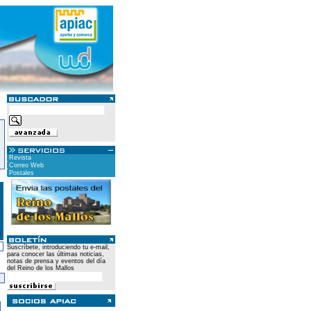
Revista
Correo Web
Postales
Suscríbete, introduciendo tu e-mail,
para conocer las últimas noticias,
notas de prensa y eventos del día
del Reino de los Mallos
)