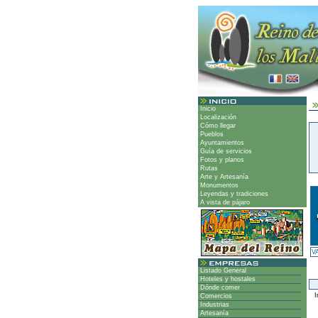
Inicio
Localización
Cómo llegar
Pueblos
Ayuntamientos
Guía de servicios
Fotos y planos
Rutas
Arte y Artesanía
Monumentos
Leyendas y tradiciones
A vista de pájaro
V
Listado General
Hoteles y hostales
Dónde comer
I
Comercios
Industrias
Artesanía