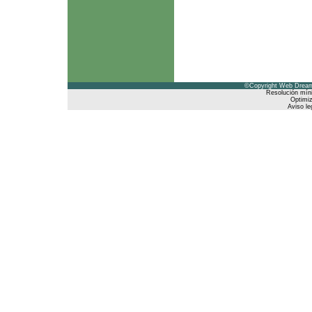
©Copyright Web Dreams
Resolución mín
Optimiz
Aviso le