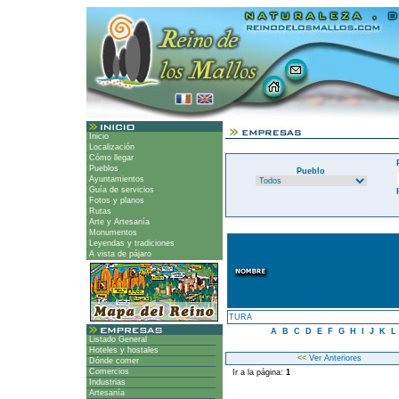
Inicio
Localización
Cómo llegar
Pueblos
Pueblo
Ayuntamientos
Guía de servicios
Fotos y planos
Rutas
Arte y Artesanía
Monumentos
Leyendas y tradiciones
A vista de pájaro
TURA
A
B
C
D
E
F
G
H
I
J
K
L
Listado General
Hoteles y hostales
<<
Ver Anteriores
Dónde comer
Comercios
Ir a la página:
1
Industrias
Artesanía