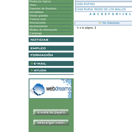
Productos típicos
CASA RUFINO
Vinos
Deportes de Aventura
CASA RURAL REINO DE LOS MALLOS
Inmobiliaria
A
B
C
D
E
F
G
H
I
J
K
L
Visitas guiadas
Turismo rural
Asociaciones
<<
Ver Anteriores
Ayuntamientos
Ir a la página:
1
Medios de información
Campings