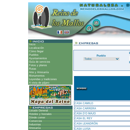
Inicio
Localización
Cómo llegar
Pueblos
Pueblo
Ayuntamientos
Guía de servicios
Fotos y planos
Rutas
Arte y Artesanía
Monumentos
Leyendas y tradiciones
A vista de pájaro
CASA CAMILO
CASA CARRERA
Listado General
CASA D'O MAJO
Hoteles y hostales
Dónde comer
CASA EL REY
Comercios
CASA LEANDRÓN
Industrias
Artesanía
CASA LUISA