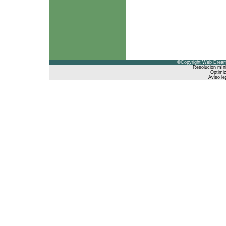
©Copyright Web Dreams
Resolución mín
Optimiz
Aviso le