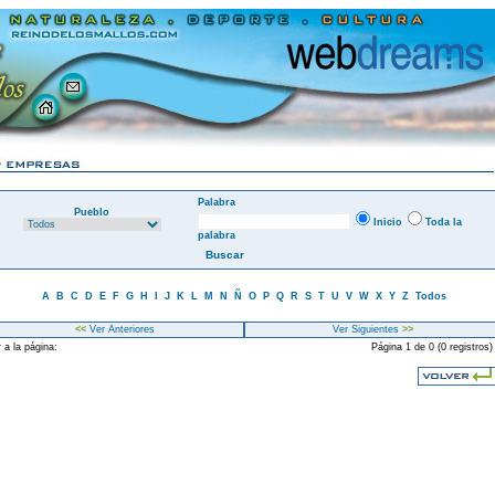
Palabra
Pueblo
Inicio
Toda la
palabra
A
B
C
D
E
F
G
H
I
J
K
L
M
N
Ñ
O
P
Q
R
S
T
U
V
W
X
Y
Z
Todos
<<
Ver Anteriores
Ver Siguientes
>>
 a la página:
Página 1 de 0 (0 registros