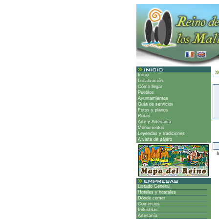
Inicio
Localización
Cómo llegar
Pueblos
Ayuntamientos
Guía de servicios
Fotos y planos
Rutas
Arte y Artesanía
Monumentos
Leyendas y tradiciones
A vista de pájaro
Ir
Listado General
Hoteles y hostales
Dónde comer
Comercios
Industrias
Artesanía