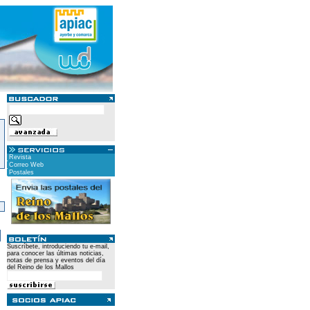
Revista
Correo Web
Postales
)
Suscríbete, introduciendo tu e-mail,
para conocer las últimas noticias,
notas de prensa y eventos del día
del Reino de los Mallos