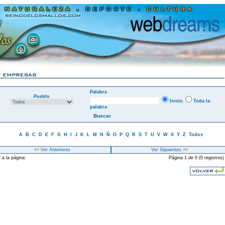
Palabra
Pueblo
Inicio
Toda la
palabra
A
B
C
D
E
F
G
H
I
J
K
L
M
N
Ñ
O
P
Q
R
S
T
U
V
W
X
Y
Z
Todos
<<
Ver Anteriores
Ver Siguientes
>>
 a la página:
Página 1 de 0 (0 registros