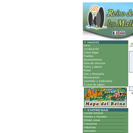
Inicio
Localización
Cómo llegar
Pueblos
Ayuntamientos
Guía de servicios
Fotos y planos
Rutas
Arte y Artesanía
Monumentos
Leyendas y tradiciones
A vista de pájaro
Ir
Listado General
Hoteles y hostales
Dónde comer
Comercios
Industrias
Artesanía