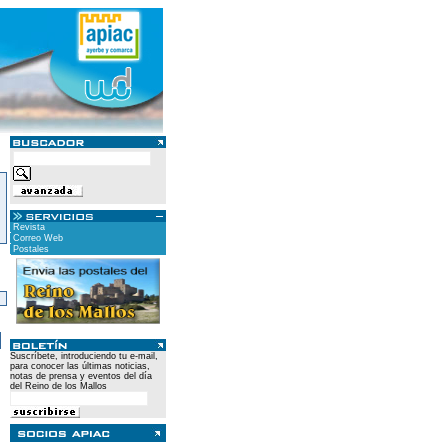
Revista
Correo Web
Postales
)
Suscríbete, introduciendo tu e-mail,
para conocer las últimas noticias,
notas de prensa y eventos del día
del Reino de los Mallos