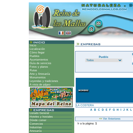
Inicio
Localización
Cómo llegar
Pueblos
Pueblo
Ayuntamientos
Guía de servicios
Fotos y planos
Rutas
Arte y Artesanía
Monumentos
Leyendas y tradiciones
A vista de pájaro
LA COSTERA
A
B
C
D
E
F
G
H
I
J
K
L
Listado General
Hoteles y hostales
<<
Ver Anteriores
Dónde comer
Ir a la página:
1
Comercios
Industrias
Artesanía