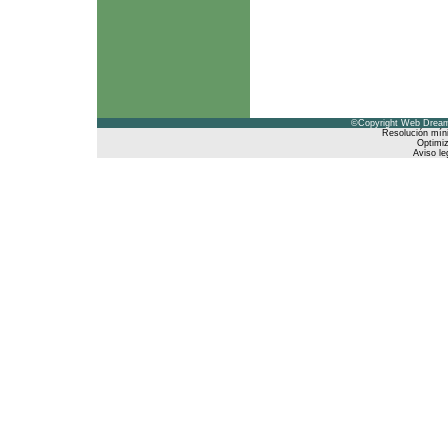
©Copyright Web Dreams
Resolución mín
Optimiz
Aviso le