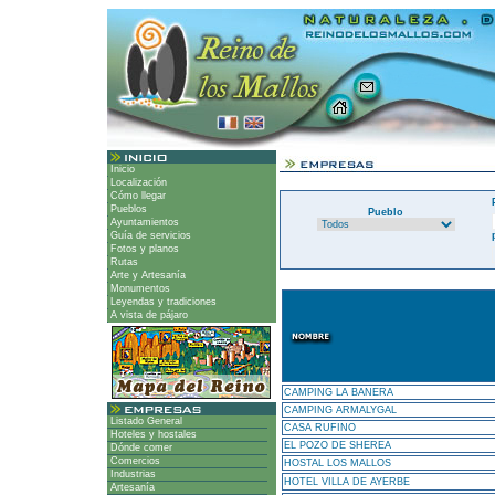
Inicio
Localización
Cómo llegar
Pueblos
Pueblo
Ayuntamientos
Guía de servicios
Fotos y planos
Rutas
Arte y Artesanía
Monumentos
Leyendas y tradiciones
A vista de pájaro
CAMPING LA BANERA
CAMPING ARMALYGAL
Listado General
CASA RUFINO
Hoteles y hostales
EL POZO DE SHEREA
Dónde comer
Comercios
HOSTAL LOS MALLOS
Industrias
HOTEL VILLA DE AYERBE
Artesanía