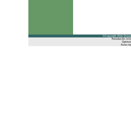
©Copyright Web Dreams
Resolución mín
Optimiz
Aviso le