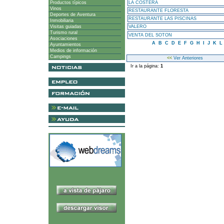
Productos típicos
LA COSTERA
Vinos
RESTAURANTE FLORESTA
Deportes de Aventura
RESTAURANTE LAS PISCINAS
Inmobiliaria
Visitas guiadas
VALERO
Turismo rural
VENTA DEL SOTON
Asociaciones
A
B
C
D
E
F
G
H
I
J
K
L
Ayuntamientos
Medios de información
Campings
<<
Ver Anteriores
Ir a la página:
1