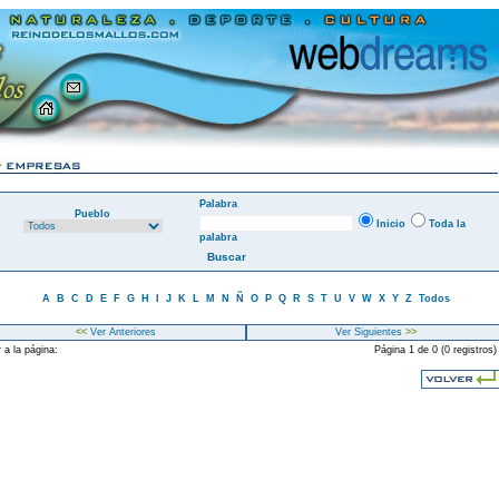
Palabra
Pueblo
Inicio
Toda la
palabra
A
B
C
D
E
F
G
H
I
J
K
L
M
N
Ñ
O
P
Q
R
S
T
U
V
W
X
Y
Z
Todos
<<
Ver Anteriores
Ver Siguientes
>>
 a la página:
Página 1 de 0 (0 registros