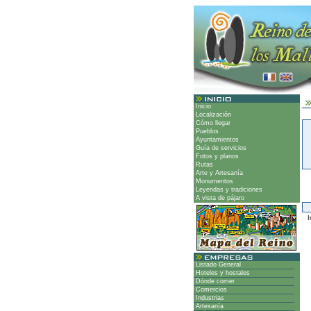
Inicio
Localización
Cómo llegar
Pueblos
Ayuntamientos
Guía de servicios
Fotos y planos
Rutas
Arte y Artesanía
Monumentos
Leyendas y tradiciones
A vista de pájaro
Ir
Listado General
Hoteles y hostales
Dónde comer
Comercios
Industrias
Artesanía