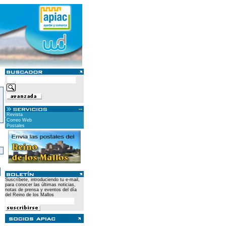
Revista
Correo Web
Postales
)
Suscríbete, introduciendo tu e-mail,
para conocer las últimas noticias,
notas de prensa y eventos del día
del Reino de los Mallos