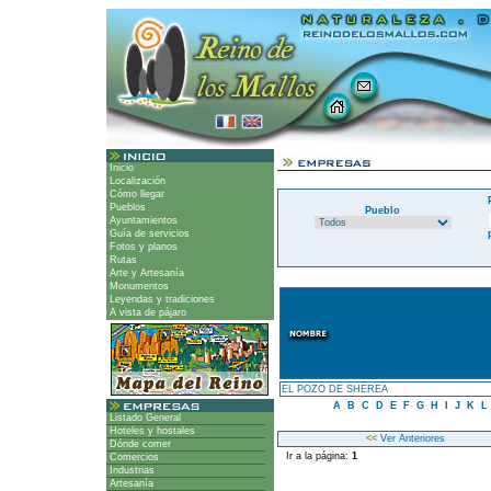
Inicio
Localización
Cómo llegar
Pueblos
Pueblo
Ayuntamientos
Guía de servicios
Fotos y planos
Rutas
Arte y Artesanía
Monumentos
Leyendas y tradiciones
A vista de pájaro
EL POZO DE SHEREA
A
B
C
D
E
F
G
H
I
J
K
L
Listado General
Hoteles y hostales
<<
Ver Anteriores
Dónde comer
Ir a la página:
1
Comercios
Industrias
Artesanía