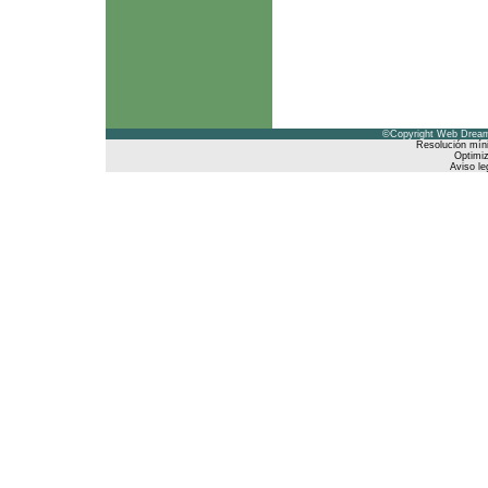
©Copyright Web Dreams
Resolución mín
Optimiz
Aviso le