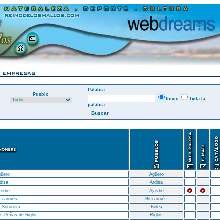
Palabra
Pueblo
Inicio
Toda la
palabra
güero
Agüero
disa
Ardisa
yerbe
Ayerbe
scarrués
Biscarrués
 Sotonera
Bolea
s Peñas de Riglos
Riglos