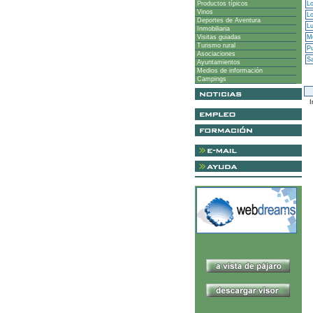
Productos típicos
Lo
Vinos
Lo
Deportes de Aventura
Lu
Inmobiliaria
Visitas guiadas
Mu
Turismo rural
P
Asociaciones
Sa
Ayuntamientos
Medios de información
Campings
I