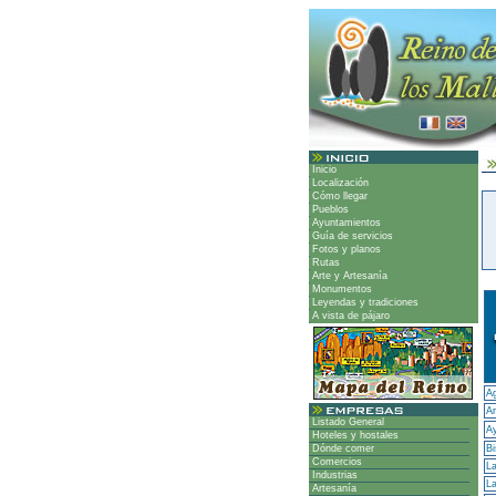
Inicio
Localización
Cómo llegar
Pueblos
Ayuntamientos
Guía de servicios
Fotos y planos
Rutas
Arte y Artesanía
Monumentos
Leyendas y tradiciones
A vista de pájaro
A
Ar
Listado General
A
Hoteles y hostales
Dónde comer
Bi
Comercios
La
Industrias
La
Artesanía