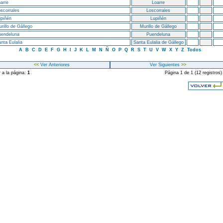
arre
Loarre
scorrales
Loscorrales
piñén
Lupiñén
rillo de Gállego
Murillo de Gállego
uendeluna
Puendeluna
nta Eulalia
Santa Eulalia de Gállego
A
B
C
D
E
F
G
H
I
J
K
L
M
N
Ñ
O
P
Q
R
S
T
U
V
W
X
Y
Z
Todos
<<
Ver Anteriores
Ver Siguientes
>>
r a la página:
1
Página 1 de 1 (12 registros