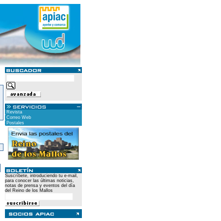
Revista
Correo Web
Postales
)
Suscríbete, introduciendo tu e-mail,
para conocer las últimas noticias,
notas de prensa y eventos del día
del Reino de los Mallos