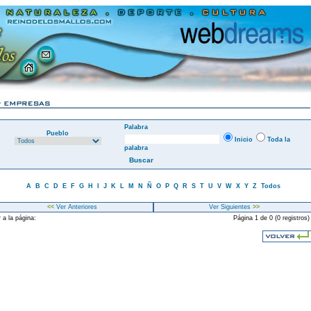
Palabra
Pueblo
Inicio
Toda la
palabra
A
B
C
D
E
F
G
H
I
J
K
L
M
N
Ñ
O
P
Q
R
S
T
U
V
W
X
Y
Z
Todos
<<
Ver Anteriores
Ver Siguientes
>>
 a la página:
Página 1 de 0 (0 registros