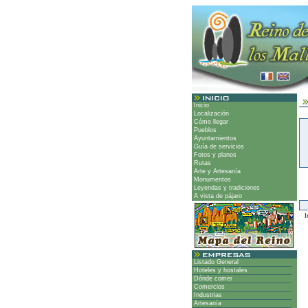
Inicio
Localización
Cómo llegar
Pueblos
Ayuntamientos
Guía de servicios
Fotos y planos
Rutas
Arte y Artesanía
Monumentos
Leyendas y tradiciones
A vista de pájaro
Ir
Listado General
Hoteles y hostales
Dónde comer
Comercios
Industrias
Artesanía