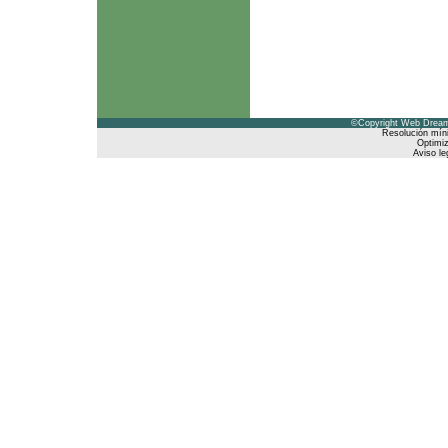
©Copyright Web Dreams
Resolución mín
Optimiz
Aviso le