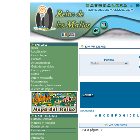
Inicio
Localización
Cómo llegar
Pueblos
Pueblo
Ayuntamientos
Guía de servicios
Fotos y planos
Rutas
Arte y Artesanía
Monumentos
Leyendas y tradiciones
A vista de pájaro
Biscarrués
A
B
C
D
E
F
G
H
I
J
K
L
Listado General
Hoteles y hostales
<<
Ver Anteriores
Dónde comer
Ir a la página:
1
Comercios
Industrias
Artesanía