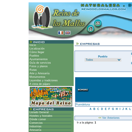
Inicio
Localización
Cómo llegar
Pueblos
Pueblo
Ayuntamientos
Guía de servicios
Fotos y planos
Rutas
Arte y Artesanía
Monumentos
Leyendas y tradiciones
A vista de pájaro
Puendeluna
A
B
C
D
E
F
G
H
I
J
K
L
Listado General
Hoteles y hostales
<<
Ver Anteriores
Dónde comer
Ir a la página:
1
Comercios
Industrias
Artesanía