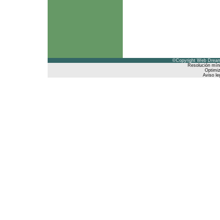
©Copyright Web Dreams
Resolución mín
Optimiz
Aviso le