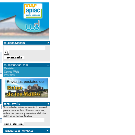
Revista
Correo Web
Postales
Suscríbete, introduciendo tu e-mail,
para conocer las últimas noticias,
notas de prensa y eventos del día
del Reino de los Mallos
)