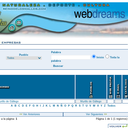
Palabra
Pueblo
Inicio
Toda la
palabra
rillo de Gállego
Murillo de Gállego
A
B
C
D
E
F
G
H
I
J
K
L
M
N
Ñ
O
P
Q
R
S
T
U
V
W
X
Y
Z
Todos
<<
Ver Anteriores
Ver Siguientes
>>
r a la página:
1
Página 1 de 1 (1 registros