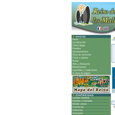
Inicio
Localización
Cómo llegar
Pueblos
Ayuntamientos
Guía de servicios
Fotos y planos
Rutas
Arte y Artesanía
Monumentos
Leyendas y tradiciones
A vista de pájaro
Mu
Listado General
Hoteles y hostales
Dónde comer
I
Comercios
Industrias
Artesanía