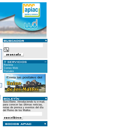
Revista
Correo Web
Postales
)
Suscríbete, introduciendo tu e-mail,
para conocer las últimas noticias,
notas de prensa y eventos del día
del Reino de los Mallos