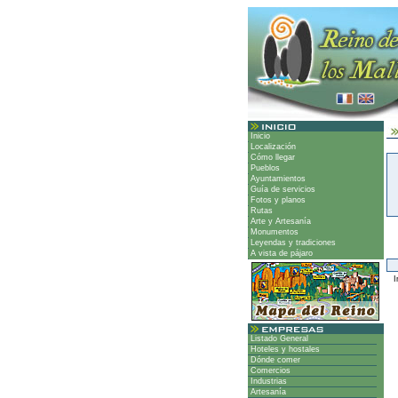
Inicio
Localización
Cómo llegar
Pueblos
Ayuntamientos
Guía de servicios
Fotos y planos
Rutas
Arte y Artesanía
Monumentos
Leyendas y tradiciones
A vista de pájaro
Ir
Listado General
Hoteles y hostales
Dónde comer
Comercios
Industrias
Artesanía