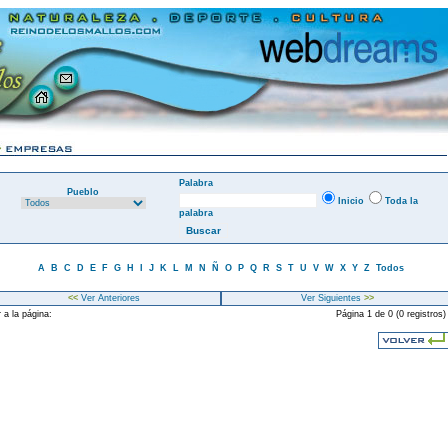
Palabra
Pueblo
Inicio
Toda la
palabra
A
B
C
D
E
F
G
H
I
J
K
L
M
N
Ñ
O
P
Q
R
S
T
U
V
W
X
Y
Z
Todos
<<
Ver Anteriores
Ver Siguientes
>>
 a la página:
Página 1 de 0 (0 registros