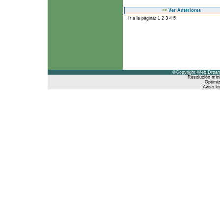
<<
Ver Anteriores
Ir a la página:
1
2
3
4
5
©Copyright Web Dreams
Resolución mín
Optimiz
Aviso le