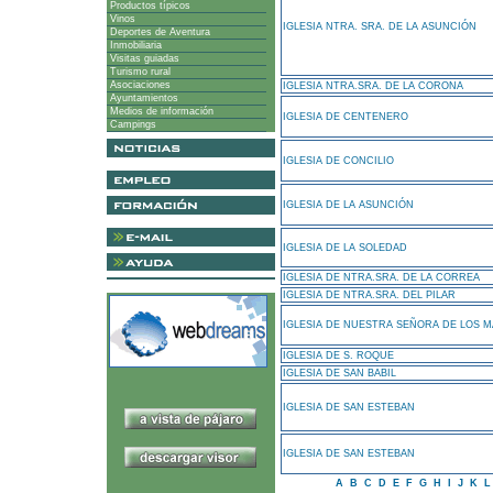
Productos típicos
Vinos
IGLESIA NTRA. SRA. DE LA ASUNCIÓN
Deportes de Aventura
Inmobiliaria
Visitas guiadas
Turismo rural
Asociaciones
IGLESIA NTRA.SRA. DE LA CORONA
Ayuntamientos
Medios de información
IGLESIA DE CENTENERO
Campings
IGLESIA DE CONCILIO
IGLESIA DE LA ASUNCIÓN
IGLESIA DE LA SOLEDAD
IGLESIA DE NTRA.SRA. DE LA CORREA
IGLESIA DE NTRA.SRA. DEL PILAR
IGLESIA DE NUESTRA SEÑORA DE LOS M
IGLESIA DE S. ROQUE
IGLESIA DE SAN BABIL
IGLESIA DE SAN ESTEBAN
IGLESIA DE SAN ESTEBAN
A
B
C
D
E
F
G
H
I
J
K