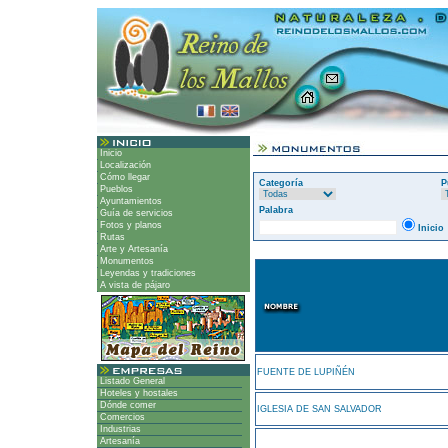
Inicio
Localización
Cómo llegar
Categoría
P
Pueblos
Ayuntamientos
Palabra
Guía de servicios
Fotos y planos
Inicio
Rutas
Arte y Artesanía
Monumentos
Leyendas y tradiciones
A vista de pájaro
FUENTE DE LUPIÑÉN
Listado General
Hoteles y hostales
Dónde comer
IGLESIA DE SAN SALVADOR
Comercios
Industrias
Artesanía