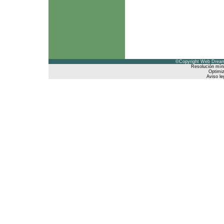
©Copyright Web Dreams
Resolución mín
Optimiz
Aviso le