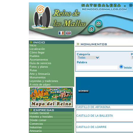
Inicio
Localización
Cómo llegar
Categoría
P
Pueblos
Ayuntamientos
Palabra
Guía de servicios
Fotos y planos
Inicio
Rutas
Arte y Artesanía
Monumentos
Leyendas y tradiciones
A vista de pájaro
CASTILLO DE ARTASONA
Listado General
CASTILLO DE LA BALLESTA
Hoteles y hostales
Dónde comer
Comercios
CASTILLO DE LOARRE
Industrias
Artesanía