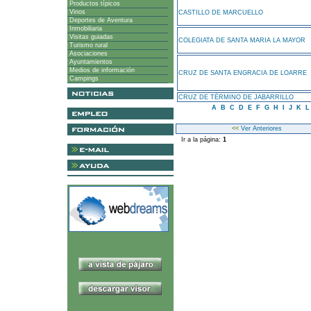
Productos típicos
Vinos
CASTILLO DE MARCUELLO
Deportes de Aventura
Inmobiliaria
Visitas guiadas
COLEGIATA DE SANTA MARIA LA MAYOR
Turismo rural
Asociaciones
Ayuntamientos
Medios de información
CRUZ DE SANTA ENGRACIA DE LOARRE
Campings
CRUZ DE TÉRMINO DE JABARRILLO
A
B
C
D
E
F
G
H
I
J
K
<<
Ver Anteriores
Ir a la página:
1