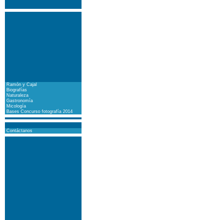
Ramón y Cajal
Biografías
Naturaleza
Gastronomía
Micología
Bases Concurso fotografía 2014
Contáctanos