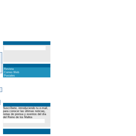
Revista
Correo Web
Postales
)
Suscríbete, introduciendo tu e-mail,
para conocer las últimas noticias,
notas de prensa y eventos del día
del Reino de los Mallos