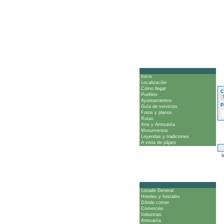
Inicio
Localización
Cómo llegar
C
Pueblos
Ayuntamientos
P
Guía de servicios
Fotos y planos
Rutas
Arte y Artesanía
Monumentos
Leyendas y tradiciones
A vista de pájaro
Ir
Listado General
Hoteles y hostales
Dónde comer
Comercios
Industrias
Artesanía