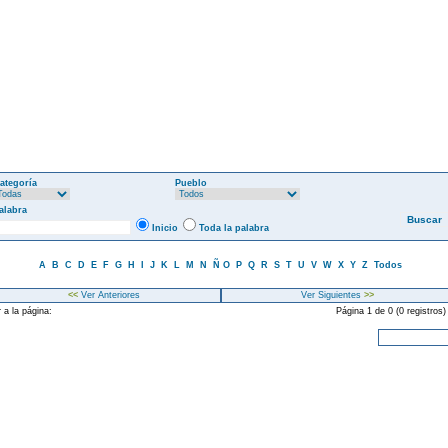
ategoría
Pueblo
alabra
Inicio
Toda la palabra
A
B
C
D
E
F
G
H
I
J
K
L
M
N
Ñ
O
P
Q
R
S
T
U
V
W
X
Y
Z
Todos
<<
Ver Anteriores
Ver Siguientes
>>
 a la página:
Página 1 de 0 (0 registros