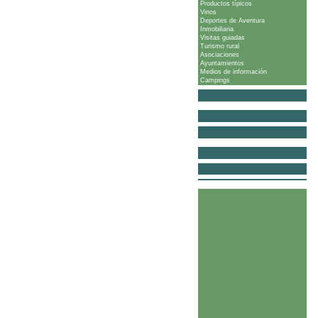
Productos típicos
Vinos
Deportes de Aventura
Inmobiliaria
Visitas guiadas
Turismo rural
Asociaciones
Ayuntamientos
Medios de información
Campings