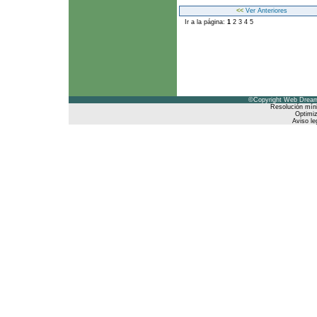
<<
Ver Anteriores
Ir a la página:
1
2
3
4
5
©Copyright Web Dreams
Resolución mín
Optimiz
Aviso le