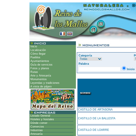
Inicio
Localización
Cómo llegar
Categoría
P
Pueblos
Ayuntamientos
Palabra
Guía de servicios
Fotos y planos
Inicio
Rutas
Arte y Artesanía
Monumentos
Leyendas y tradiciones
A vista de pájaro
CASTILLO DE ARTASONA
Listado General
CASTILLO DE LA BALLESTA
Hoteles y hostales
Dónde comer
Comercios
CASTILLO DE LOARRE
Industrias
Artesanía