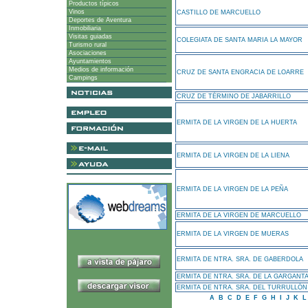
Productos típicos
Vinos
CASTILLO DE MARCUELLO
Deportes de Aventura
Inmobiliaria
Visitas guiadas
COLEGIATA DE SANTA MARIA LA MAYOR
Turismo rural
Asociaciones
Ayuntamientos
Medios de información
CRUZ DE SANTA ENGRACIA DE LOARRE
Campings
CRUZ DE TÉRMINO DE JABARRILLO
ERMITA DE LA VIRGEN DE LA HUERTA
ERMITA DE LA VIRGEN DE LA LIENA
ERMITA DE LA VIRGEN DE LA PEÑA
ERMITA DE LA VIRGEN DE MARCUELLO
ERMITA DE LA VIRGEN DE MUERAS
ERMITA DE NTRA. SRA. DE GABERDOLA
ERMITA DE NTRA. SRA. DE LA GARGANT
ERMITA DE NTRA. SRA. DEL TURRULLÓN
A
B
C
D
E
F
G
H
I
J
K