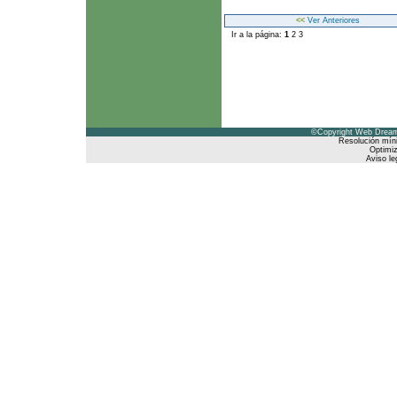
<<
Ver Anteriores
Ir a la página:
1
2
3
©Copyright Web Dreams
Resolución mín
Optimiz
Aviso le