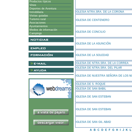
Productos típicos
Vinos
Deportes de Aventura
IGLESIA NTRA.SRA. DE LA CORONA
Inmobiliaria
Visitas guiadas
Turismo rural
IGLESIA DE CENTENERO
Asociaciones
Ayuntamientos
Medios de información
IGLESIA DE CONCILIO
Campings
IGLESIA DE LA ASUNCIÓN
IGLESIA DE LA SOLEDAD
IGLESIA DE NTRA.SRA. DE LA CORREA
IGLESIA DE NTRA.SRA. DEL PILAR
IGLESIA DE NUESTRA SEÑORA DE LOS M
IGLESIA DE S. ROQUE
IGLESIA DE SAN BABIL
IGLESIA DE SAN ESTEBAN
IGLESIA DE SAN ESTEBAN
IGLESIA DE SAN GIL ABAD
A
B
C
D
E
F
G
H
I
J
K