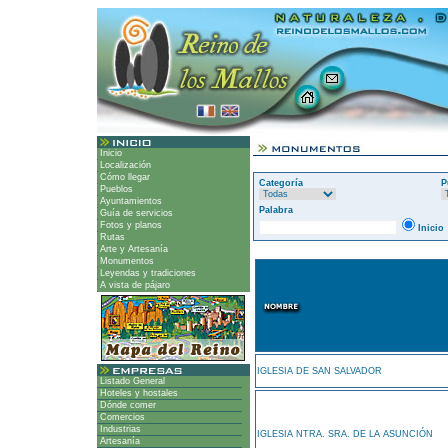
Inicio
Localización
Cómo llegar
Categoría
P
Pueblos
Ayuntamientos
Palabra
Guía de servicios
Fotos y planos
Inicio
Rutas
Arte y Artesanía
Monumentos
Leyendas y tradiciones
A vista de pájaro
IGLESIA DE SAN SALVADOR
Listado General
Hoteles y hostales
Dónde comer
Comercios
Industrias
IGLESIA NTRA. SRA. DE LA ASUNCIÓN
Artesanía