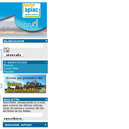
Revista
Correo Web
Postales
)
Suscríbete, introduciendo tu e-mail,
para conocer las últimas noticias,
notas de prensa y eventos del día
del Reino de los Mallos