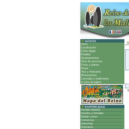
Inicio
Localización
Cómo llegar
Pueblos
Ayuntamientos
Guía de servicios
Fotos y planos
Rutas
Arte y Artesanía
Monumentos
Leyendas y tradiciones
A vista de pájaro
Ir
Listado General
Hoteles y hostales
Dónde comer
Comercios
Industrias
Artesanía