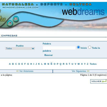
Palabra
Pueblo
Inicio
Toda la
palabra
A
B
C
D
E
F
G
H
I
J
K
L
M
N
Ñ
O
P
Q
R
S
T
U
V
W
X
Y
Z
Todos
<<
Ver Anteriores
Ver Siguientes
>>
 a la página:
Página 1 de 0 (0 registros