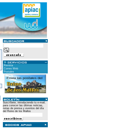
Revista
Correo Web
Postales
)
Suscríbete, introduciendo tu e-mail,
para conocer las últimas noticias,
notas de prensa y eventos del día
del Reino de los Mallos