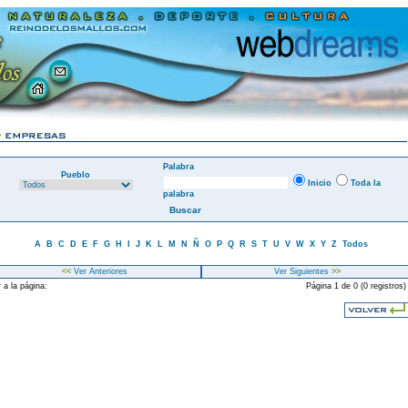
Palabra
Pueblo
Inicio
Toda la
palabra
A
B
C
D
E
F
G
H
I
J
K
L
M
N
Ñ
O
P
Q
R
S
T
U
V
W
X
Y
Z
Todos
<<
Ver Anteriores
Ver Siguientes
>>
 a la página:
Página 1 de 0 (0 registros