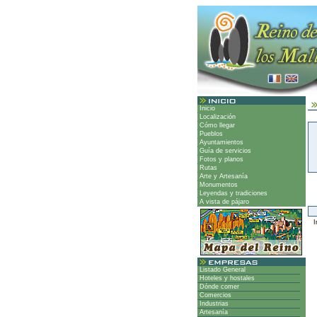
Inicio
Localización
Cómo llegar
Pueblos
Ayuntamientos
Guía de servicios
Fotos y planos
Rutas
Arte y Artesanía
Monumentos
Leyendas y tradiciones
A vista de pájaro
Ir
Listado General
Hoteles y hostales
Dónde comer
Comercios
Industrias
Artesanía