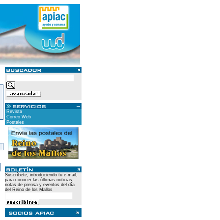
Revista
Correo Web
Postales
)
Suscríbete, introduciendo tu e-mail,
para conocer las últimas noticias,
notas de prensa y eventos del día
del Reino de los Mallos