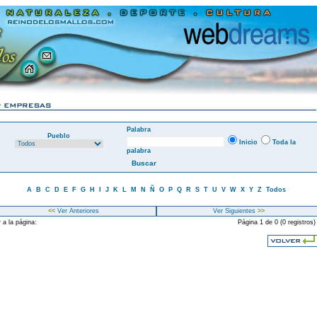
Palabra
Pueblo
Inicio
Toda la
palabra
A
B
C
D
E
F
G
H
I
J
K
L
M
N
Ñ
O
P
Q
R
S
T
U
V
W
X
Y
Z
Todos
<<
Ver Anteriores
Ver Siguientes
>>
 a la página:
Página 1 de 0 (0 registros