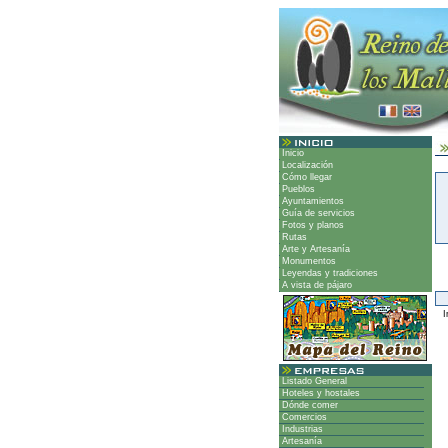
Inicio
Localización
Cómo llegar
Pueblos
Ayuntamientos
Guía de servicios
Fotos y planos
Rutas
Arte y Artesanía
Monumentos
Leyendas y tradiciones
A vista de pájaro
Ir
Listado General
Hoteles y hostales
Dónde comer
Comercios
Industrias
Artesanía