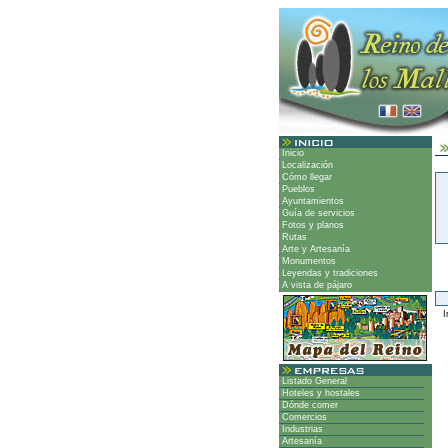
Inicio
Localización
Cómo llegar
Pueblos
Ayuntamientos
Guía de servicios
Fotos y planos
Rutas
Arte y Artesanía
Monumentos
Leyendas y tradiciones
A vista de pájaro
Ir
Listado General
Hoteles y hostales
Dónde comer
Comercios
Industrias
Artesanía