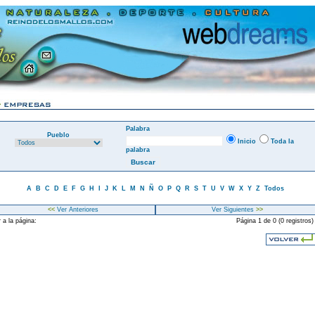
Palabra
Pueblo
Inicio
Toda la
palabra
A
B
C
D
E
F
G
H
I
J
K
L
M
N
Ñ
O
P
Q
R
S
T
U
V
W
X
Y
Z
Todos
<<
Ver Anteriores
Ver Siguientes
>>
 a la página:
Página 1 de 0 (0 registros