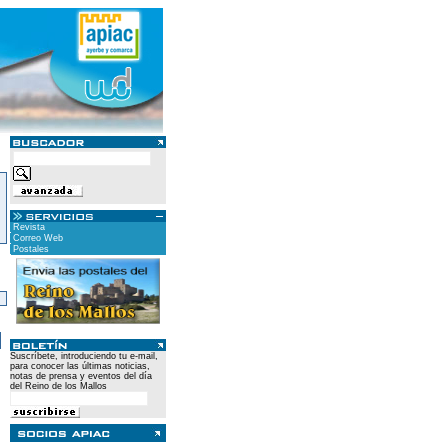
Revista
Correo Web
Postales
)
Suscríbete, introduciendo tu e-mail,
para conocer las últimas noticias,
notas de prensa y eventos del día
del Reino de los Mallos