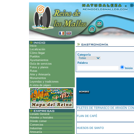
Inicio
Localización
Cómo llegar
Categoría
Pueblos
Ayuntamientos
Palabra
Guía de servicios
Fotos y planos
Inicio
Rutas
Arte y Artesanía
Monumentos
Leyendas y tradiciones
A vista de pájaro
FILETES DE TERNASCO DE ARAGÓN CON
Listado General
FLAN DE CAFÉ
Hoteles y hostales
Dónde comer
Comercios
HUESOS DE SANTO
Industrias
Artesanía