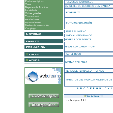
Productos típicos
HUEVOS AL SALMOREJO
Vinos
JARRETES DE CORDERO CON CANELA
Deportes de Aventura
Inmobiliaria
LECHE FRITA
Visitas guiadas
Turismo rural
Asociaciones
Ayuntamientos
LENTEJAS CON JAMÓN
Medios de información
Campings
LIEBRE AL HORNO
LOMO AL VINO BLANCO
MAGRAS CON TOMATE
MIGAS CON JAMÓN Y UVA
PASTEL RUSO
PATATAS RELLENAS
PIERNA DE TERNASCO TRUFADA
PIMIENTOS DEL PIQUILLO RELLENOS DE
A
B
C
D
E
F
G
H
I
J
K
<<
Ver Anteriores
Ir a la página:
1
2
3