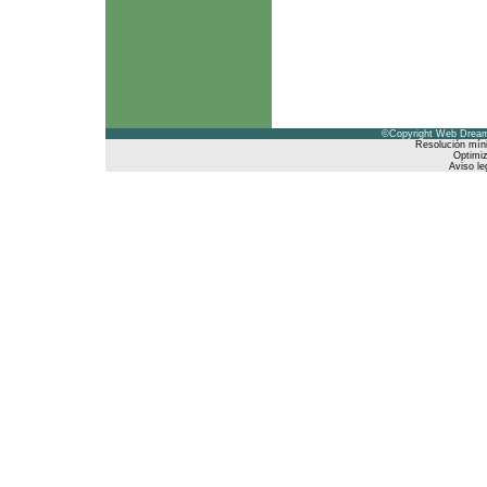
©Copyright Web Dreams
Resolución mín
Optimiz
Aviso le