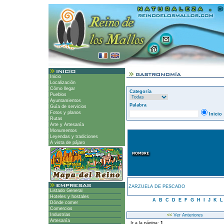
Inicio
Localización
Cómo llegar
Categoría
Pueblos
Ayuntamientos
Palabra
Guía de servicios
Fotos y planos
Inicio
Rutas
Arte y Artesanía
Monumentos
Leyendas y tradiciones
A vista de pájaro
ZARZUELA DE PESCADO
Listado General
Hoteles y hostales
A
B
C
D
E
F
G
H
I
J
K
Dónde comer
Comercios
Industrias
<<
Ver Anteriores
Artesanía
Ir a la página:
1