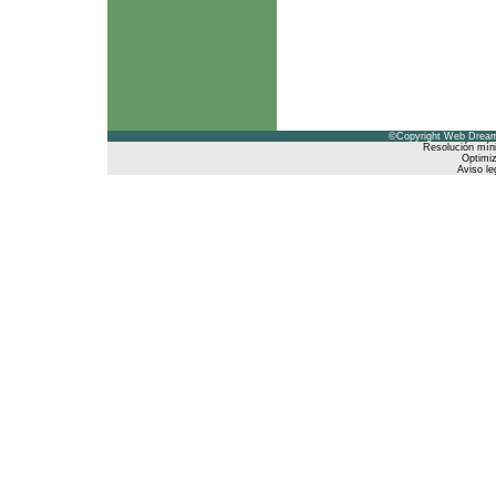
©Copyright Web Dreams
Resolución mín
Optimiz
Aviso le