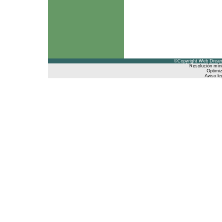
©Copyright Web Dreams
Resolución mín
Optimiz
Aviso le