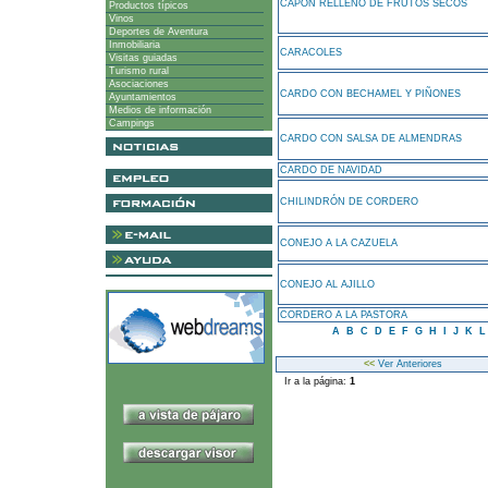
CAPÓN RELLENO DE FRUTOS SECOS
Productos típicos
Vinos
Deportes de Aventura
Inmobiliaria
CARACOLES
Visitas guiadas
Turismo rural
Asociaciones
CARDO CON BECHAMEL Y PIÑONES
Ayuntamientos
Medios de información
Campings
CARDO CON SALSA DE ALMENDRAS
CARDO DE NAVIDAD
CHILINDRÓN DE CORDERO
CONEJO A LA CAZUELA
CONEJO AL AJILLO
CORDERO A LA PASTORA
A
B
C
D
E
F
G
H
I
J
K
<<
Ver Anteriores
Ir a la página:
1