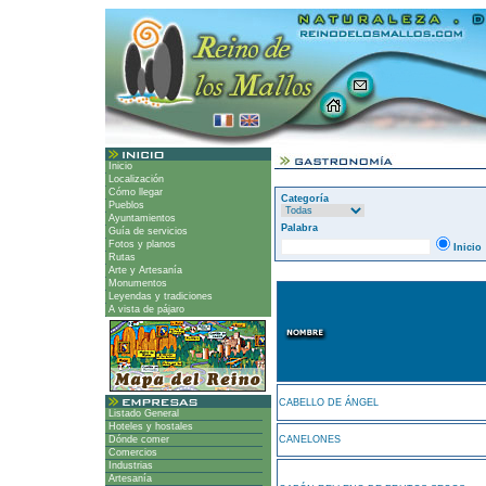
Inicio
Localización
Cómo llegar
Categoría
Pueblos
Ayuntamientos
Palabra
Guía de servicios
Fotos y planos
Inicio
Rutas
Arte y Artesanía
Monumentos
Leyendas y tradiciones
A vista de pájaro
CABELLO DE ÁNGEL
Listado General
Hoteles y hostales
Dónde comer
CANELONES
Comercios
Industrias
Artesanía