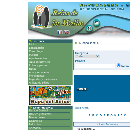
Inicio
Localización
Cómo llegar
Categoría
Pueblos
Ayuntamientos
Palabra
Guía de servicios
Fotos y planos
Inicio
Rutas
Arte y Artesanía
Monumentos
Leyendas y tradiciones
A vista de pájaro
Trufa negra
Listado General
Hoteles y hostales
A
B
C
D
E
F
G
H
I
J
K
Dónde comer
Comercios
<<
Ver Anteriores
Industrias
Artesanía
Ir a la página:
1