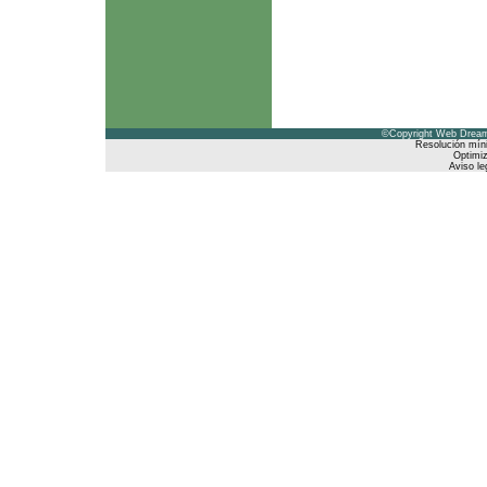
©Copyright Web Dreams
Resolución mín
Optimiz
Aviso le