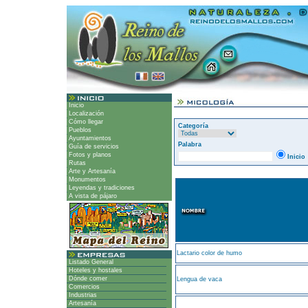
Inicio
Localización
Cómo llegar
Categoría
Pueblos
Ayuntamientos
Palabra
Guía de servicios
Fotos y planos
Inicio
Rutas
Arte y Artesanía
Monumentos
Leyendas y tradiciones
A vista de pájaro
Lactario color de humo
Listado General
Hoteles y hostales
Dónde comer
Lengua de vaca
Comercios
Industrias
Artesanía