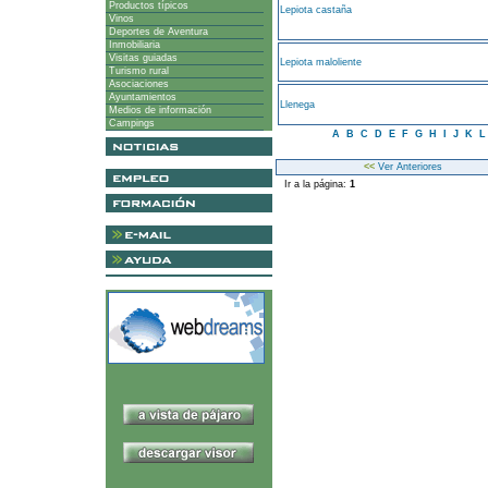
Productos típicos
Lepiota castaña
Vinos
Deportes de Aventura
Inmobiliaria
Visitas guiadas
Lepiota maloliente
Turismo rural
Asociaciones
Ayuntamientos
Llenega
Medios de información
Campings
A
B
C
D
E
F
G
H
I
J
K
<<
Ver Anteriores
Ir a la página:
1