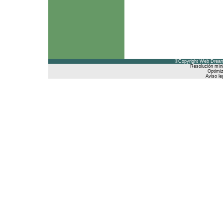
©Copyright Web Dreams
Resolución mín
Optimiz
Aviso le