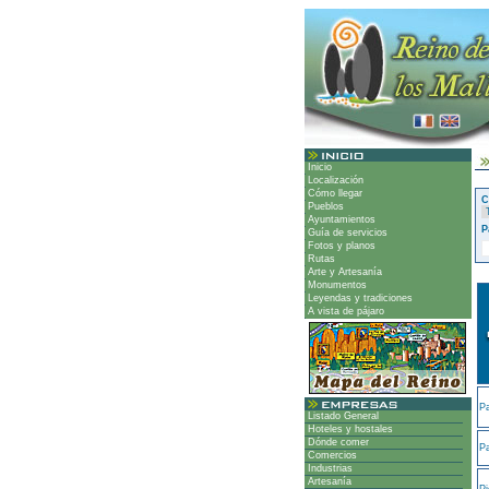
Inicio
Localización
Cómo llegar
C
Pueblos
Ayuntamientos
P
Guía de servicios
Fotos y planos
Rutas
Arte y Artesanía
Monumentos
Leyendas y tradiciones
A vista de pájaro
Pa
Listado General
Hoteles y hostales
Dónde comer
Pa
Comercios
Industrias
Artesanía