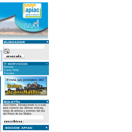
Revista
Correo Web
Postales
Suscríbete, introduciendo tu e-mail,
para conocer las últimas noticias,
notas de prensa y eventos del día
del Reino de los Mallos