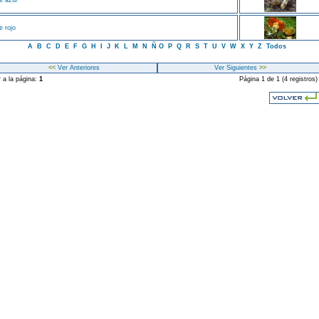
e azul
e rojo
A
B
C
D
E
F
G
H
I
J
K
L
M
N
Ñ
O
P
Q
R
S
T
U
V
W
X
Y
Z
Todos
<<
Ver Anteriores
Ver Siguientes
>>
r a la página:
1
Página 1 de 1 (4 registros