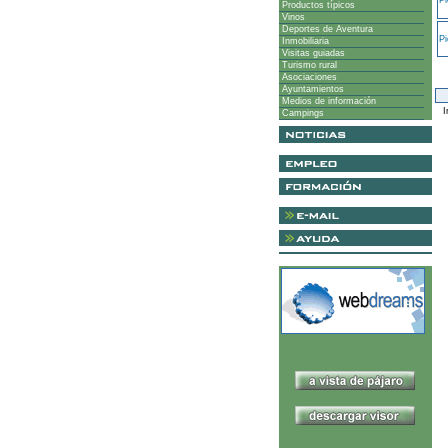
Pi
Productos típicos
Vinos
Deportes de Aventura
Pi
Inmobiliaria
Visitas guiadas
Turismo rural
Asociaciones
Ayuntamientos
Medios de información
I
Campings