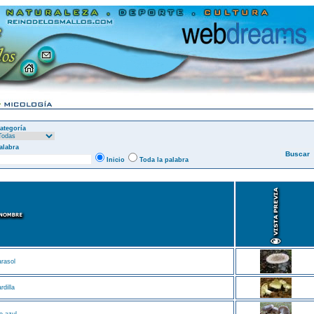
ategoría
alabra
Inicio
Toda la palabra
rasol
rdilla